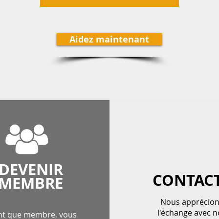
Aidez maintenant
L'aide humanitaire au Rwanda qui arrive !
DEVENIR
CONTAC
MEMBRE
Nous apprécio
l'échange avec n
nt que membre, vous