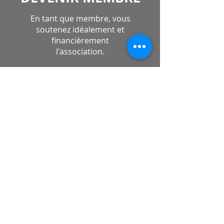
En tant que membre, vous
soutenez idéalement et
financièrement
l'association.
En savoir plus
CONTACTE
Nous apprécions l'échange
avec nos donateurs.
En savoir plus