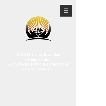
UBUNTU Swiss-Rwandan
Organization
WE CAN'T HELP EVERYONE, BUT EVERYONE
CAN HELP SOMEONE