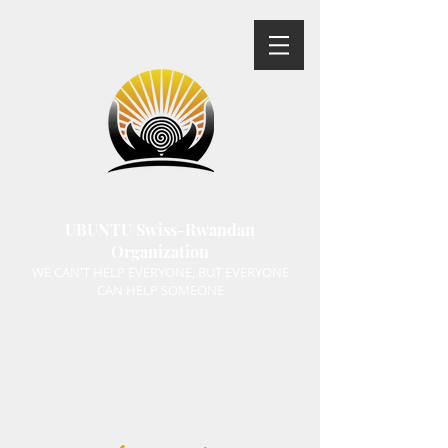
UBUNTU Swiss-Rwandan
Organization
WE CAN'T HELP EVERYONE, BUT EVERYONE
CAN HELP SOMEONE