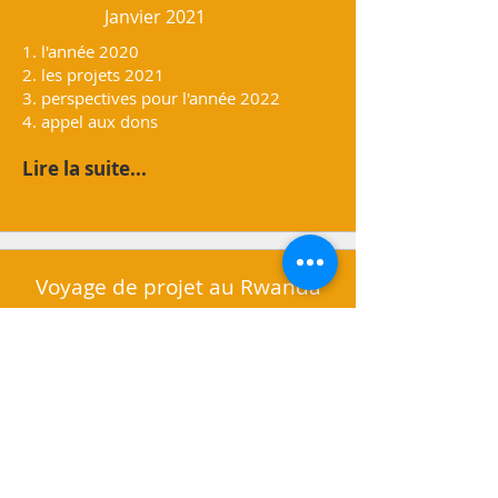
Janvier 2021
1. l'année 2020
2. les projets 2021
3. perspectives pour l'année 2022
4. appel aux dons
Lire la suite...
Voyage de projet au Rwanda
Mai 2018
Ma vision....
Le Rwanda ne me lâche plus. Mes
deux derniers voyages ont été trop
émouvants. Les besoins sont trop