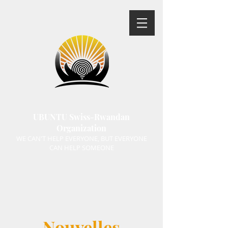
UBUNTU Swiss-Rwandan
Organization
WE CAN'T HELP EVERYONE, BUT EVERYONE
CAN HELP SOMEONE
Nouvelles